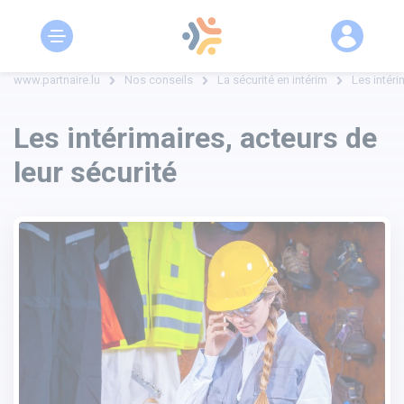
www.partnaire.lu
Nos conseils
La sécurité en intérim
Les intéri
Les intérimaires, acteurs de
leur sécurité