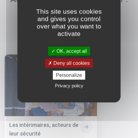
La sécurité en intérim
This site uses cookies
and gives you control
over what you want to
activate
OK, accept all
Deny all cookies
Personalize
Privacy policy
Les intérimaires, acteurs de
leur sécurité