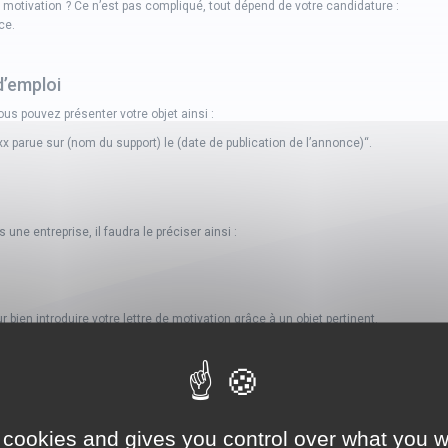
 motivation ? Ce n’est pas compliqué, tout dépend de votre candidature :
ce.
d’emploi
ous pouvez présenter votre objet ainsi :
xxx parue sur (nom du support) le (date de publication de l’annonce)“.
ne entreprise, il faudra le préciser ainsi :
ien introduire votre lettre de motivation grâce à un objet pertinent.
Autres pages de conseils sur :
Conseils lettre de motivation
 cookies and gives you control over what you w