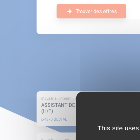
Trouver des offres
Industrie |
Intérim |
30.07.2026
ASSISTANT DE DIRECTION DSI/CIO
(H/F)
L-4370 BELVAL
This site uses
Industrie |
Intérim |
24.07.2026