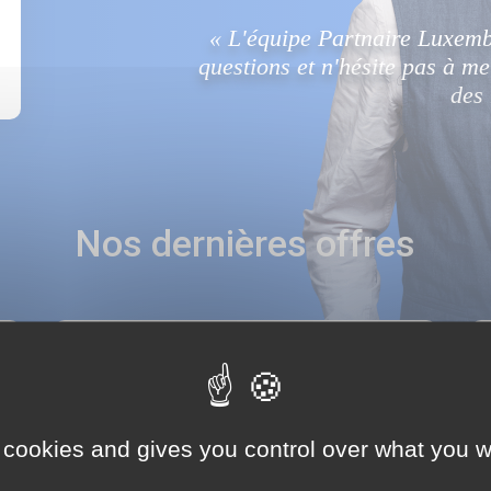
« L'équipe Partnaire Luxembo
questions et n'hésite pas à m
des 
Nos dernières offres
Industrie |
Intérim |
24.07.2026
MONTEUR HVAC (H/F)
4370
 cookies and gives you control over what you w
BTP |
Intérim |
24.07.2026