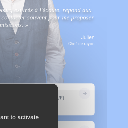
urg est très à l'écoute, répond aux
e contacter souvent pour me proposer
missions. »
Julien
Chef de rayon
Industrie |
Intérim |
24.07.2026
MECANICIEN INDUSTRIEL (H/F)
SANEM
ant to activate
BTP |
Intérim |
24.07.2026