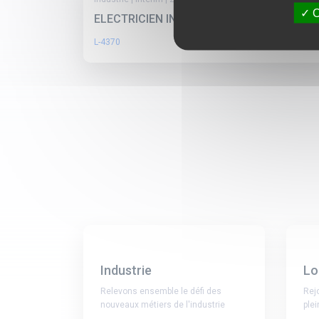
O
ELECTRICIEN INDUSTRIEL (H/F)
L-4370
Industrie
Lo
Relevons ensemble le défi des
Rej
nouveaux métiers de l'industrie
ple