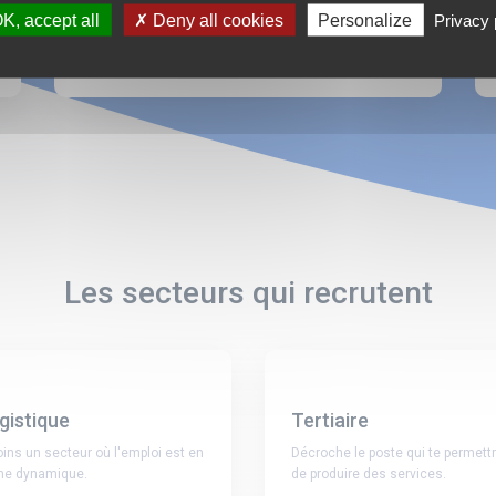
K, accept all
Deny all cookies
Personalize
Privacy 
PLAQUISTE ENDUISEUR (H/F)
L4370-BELVAL
Les secteurs qui recrutent
gistique
Tertiaire
oins un secteur où l'emploi est en
Décroche le poste qui te permett
ine dynamique.
de produire des services.