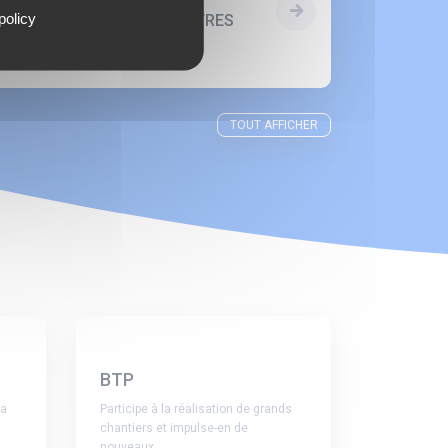
policy
MANOEUVRE LAVEUR DE VITRES
(H/F)
L-4370
TOUT AFFICHER
BTP
ra
Participe à la réalisation de grands
chantiers et impulse-en de
nouveaux.