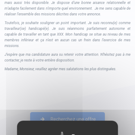
mais aussi très disponible. Je dispose d’une bonne aisance relationnelle et
m’adapte facilement dans n’importe quel environnement. Je me sens capable de
réaliser l’ensemble des missions décrites dans votre annonce.
Toutefois, je souhaite souligner un point important. Je suis reconnu(e) comme
travailleur(se) handicapé(e). Je suis néanmoins parfaitement autonome et
capable de travailler en tant que XXX. Mon handicap se situe au niveau de mes
membres inférieur et ça n’est en aucun cas un frein dans l’exercice de mes
missions.
J’espère que ma candidature aura su retenir votre attention. N’hésitez pas à me
contacter, je reste à votre entière disposition.
Madame, Monsieur, veuillez agréer mes salutations les plus distinguées.
Recherchez une offre